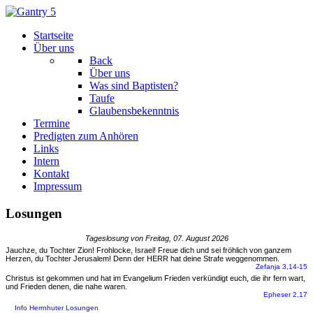
Startseite
Über uns
Back
Über uns
Was sind Baptisten?
Taufe
Glaubensbekenntnis
Termine
Predigten zum Anhören
Links
Intern
Kontakt
Impressum
Losungen
Tageslosung von Freitag, 07. August 2026
Jauchze, du Tochter Zion! Frohlocke, Israel! Freue dich und sei fröhlich von ganzem
Herzen, du Tochter Jerusalem! Denn der HERR hat deine Strafe weggenommen.
Zefanja 3,14-15
Christus ist gekommen und hat im Evangelium Frieden verkündigt euch, die ihr fern wart,
und Frieden denen, die nahe waren.
Epheser 2,17
Info Herrnhuter Losungen